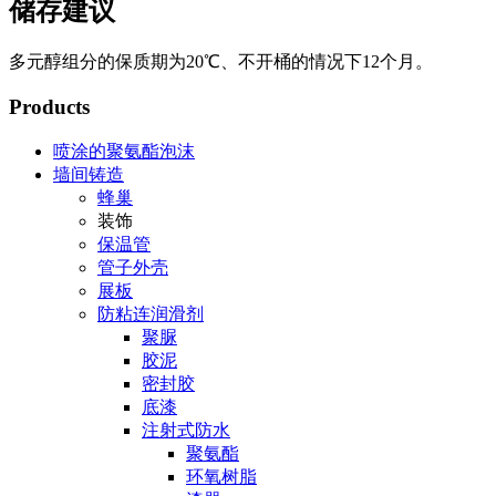
储存建议
多元醇组分的保质期为20℃、不开桶的情况下12个月。
Products
喷涂的聚氨酯泡沫
墙间铸造
蜂巢
装饰
保温管
管子外壳
展板
防粘连润滑剂
聚脲
胶泥
密封胶
底漆
注射式防水
聚氨酯
环氧树脂