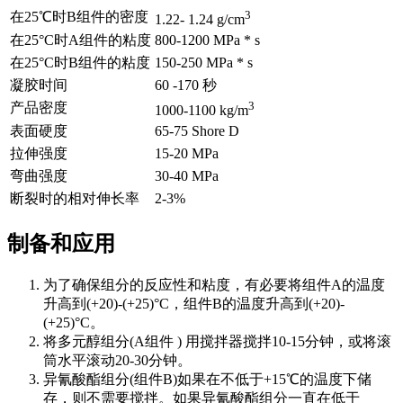
3
在25℃时B组件的密度
1.22- 1.24 g/cm
在25°C时A组件的粘度
800-1200 MPa * s
在25°C时B组件的粘度
150-250 MPa * s
凝胶时间
60 -170 秒
3
产品密度
1000-1100 kg/m
表面硬度
65-75 Shore D
拉伸强度
15-20 MPa
弯曲强度
30-40 MPa
断裂时的相对伸长率
2-3%
制备和应用
为了确保组分的反应性和粘度，有必要将组件A的温度
升高到(+20)-(+25)°C，组件B的温度升高到(+20)-
(+25)°C。
将多元醇组分(A组件 ) 用搅拌器搅拌10-15分钟，或将滚
筒水平滚动20-30分钟。
异氰酸酯组分(组件B)如果在不低于+15℃的温度下储
存，则不需要搅拌。如果异氰酸酯组分一直在低于