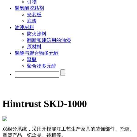
引物
聚氨酯胶粘剂
夹芯板
底漆
油漆材料
防火涂料
翻新和建筑用的油漆
原材料
聚醚与聚合物多元醇
聚醚
聚合物多元醇
Himtrust SKD-1000
双组分系统，采用开模浇注工艺生产家具的装饰部件、托架、
雕塑产品、纪念品、镜框等。