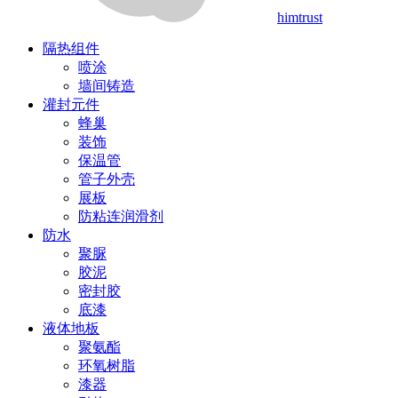
himtrust
隔热组件
喷涂
墙间铸造
灌封元件
蜂巢
装饰
保温管
管子外壳
展板
防粘连润滑剂
防水
聚脲
胶泥
密封胶
底漆
液体地板
聚氨酯
环氧树脂
漆器