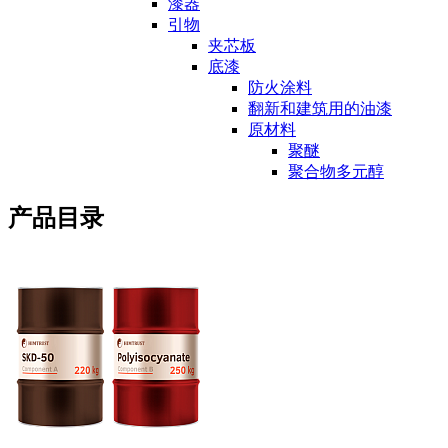
漆器
引物
夹芯板
底漆
防火涂料
翻新和建筑用的油漆
原材料
聚醚
聚合物多元醇
产品目录