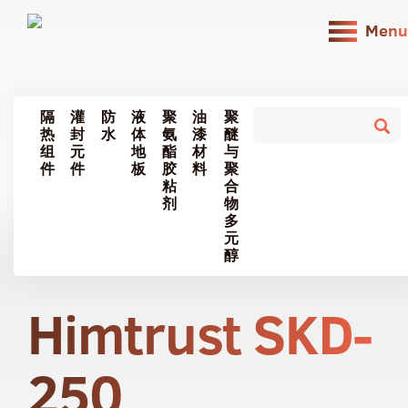
Menu
隔
灌
防
液
聚
油
聚
热
封
水
体
氨
漆
醚
组
元
地
酯
材
与
件
件
板
胶
料
聚
粘
合
剂
物
多
元
醇
Himtrust SKD-
250